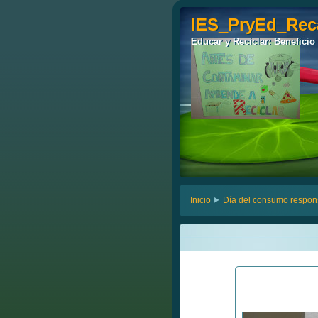
IES_PryEd_Rec
IES_PryEd_Rec
Educar y Reciclar: Beneficio
Educar y Reciclar: Beneficio
Inicio
Día del consumo respon