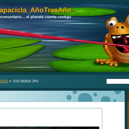
apacicla_AñoTrasAño
apacicla_AñoTrasAño
 comunitario... el planeta cuenta contigo
 comunitario... el planeta cuenta contigo
 2016
DSCN6804.JPG