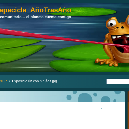
apacicla_AñoTrasAño
apacicla_AñoTrasAño
 comunitario... el planeta cuenta contigo
 comunitario... el planeta cuenta contigo
 2017
Exposicio¦ün con nin¦âos.jpg