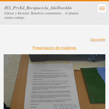
IES_PryEd_Recapacicla_AñoTrasAño
Educar y Reciclar: Beneficio comunitario... el planeta
cuenta contigo
Siguiente
Presentación de imágenes