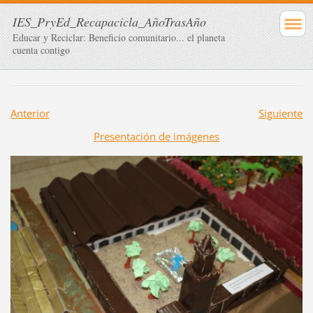
IES_PryEd_Recapacicla_AñoTrasAño
Educar y Reciclar: Beneficio comunitario... el planeta
cuenta contigo
Anterior
Siguiente
Presentación de imágenes