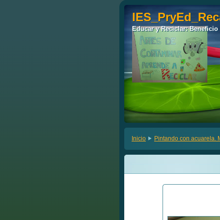
IES_PryEd_Rec
IES_PryEd_Rec
Educar y Reciclar: Beneficio
Educar y Reciclar: Beneficio
Inicio
Pintando con acuarela.