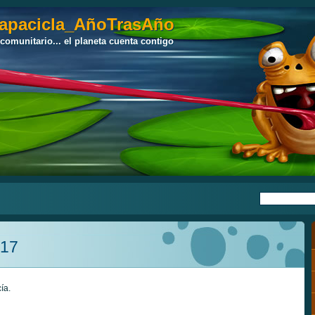
apacicla_AñoTrasAño
apacicla_AñoTrasAño
 comunitario... el planeta cuenta contigo
 comunitario... el planeta cuenta contigo
017
ía.