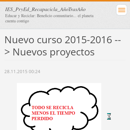
IES_PryEd_Recapacicla_AñoTrasAño
Educar y Reciclar: Beneficio comunitario... el planeta
cuenta contigo
Nuevo curso 2015-2016 --
> Nuevos proyectos
28.11.2015 00:24